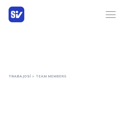
Skip
to
content
Team Members
TRABAJOSÍ
>
TEAM MEMBERS